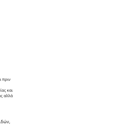
ι πριν
ίας και
ας αλλά
ιδών,