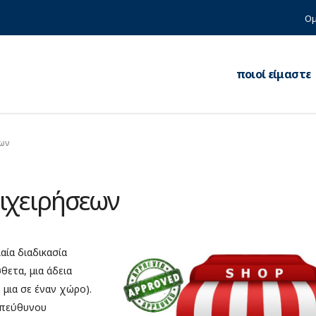
Ομ
ποιοί είμαστε
εων
πιχειρήσεων
αία διαδικασία
θετα, μια άδεια
 μια σε έναν χώρο).
υπεύθυνου