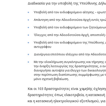
Διαδικασία για την υποβολή της Υπεύθυνης Δήλ
Υποβολή από τον ενδιαφερόμενο αίτησης – ερωτ
Απάντηση από την Αδειοδοτούσα Αρχή εντός τριώ
Υποβολή από τον ενδιαφερόμενο των ζητούμενων 
Έλεγχος από την Αδειοδοτούσα Αρχή, αποστολή σ
Υποβολή από τον ενδιαφερόμενο της Υπεύθυνης 
αντιγράφου
Διενέργεια επιτόπιου ελέγχου από την Αδειοδοτ
Με την ολοκλήρωση συγκέντρωσης και τήρησης σ
την έναρξη λειτουργίας της δραστηριότητας, ο 
διενεργήσει αυτοψία για έλεγχο των δικαιολογητ
στην περίπτωση διαπίστωσης συμμόρφωσης με την
μόνο σχετική βεβαίωση.
Και οι 103 δραστηριότητες είναι χαμηλής όχλησ
δραστηριότητες όπως ελαιοτριβεία, η κατασκευ
και η κατασκευή ηλεκτρολογικού εξοπλισμού, για 