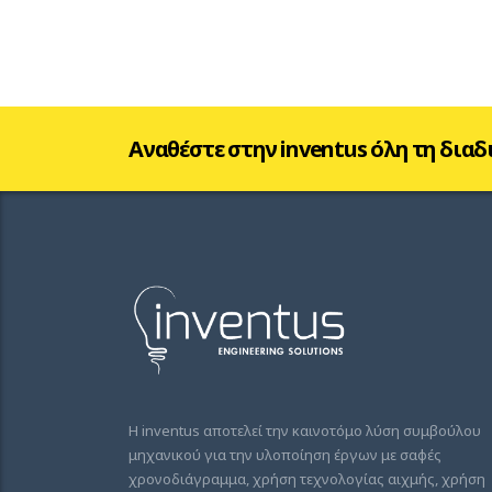
Αναθέστε στην inventus όλη τη διαδ
Η inventus αποτελεί την καινοτόμο λύση συμβούλου
μηχανικού για την υλοποίηση έργων με σαφές
χρονοδιάγραμμα, χρήση τεχνολογίας αιχμής, χρήση