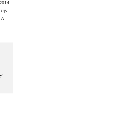
/2014
 την
 Α
’