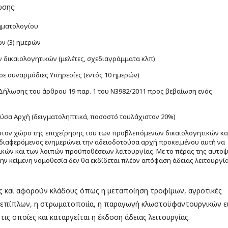
ωσης:
ηματολογίου
ν (3) ημερών
δικαιολογητικών (μελέτες, σχεδιαγράμματα κλπ)
ε συναρμόδιες Υπηρεσίες (εντός 10 ημερών)
Δήλωσης του άρθρου 19 παρ. 1 του Ν3982/2011 προς βεβαίωση ενός
ούσα Αρχή (δειγματοληπτικά, ποσοστό τουλάχιστον 20%)
τον χώρο της επιχείρησης του των προβλεπόμενων δικαιολογητικών κα
ενδιαφερόμενος ενημερώνει την αδειοδοτούσα αρχή προκειμένου αυτή να
ικών και των λοιπών προϋποθέσεων λειτουργίας. Με το πέρας της αυτοψ
 κείμενη νομοθεσία δεν θα εκδίδεται πλέον απόφαση άδειας λειτουργί
ης και αφορούν κλάδους όπως η μεταποίηση τροφίμων, αγροτικές
ή επίπλων, η στρωματοποιία, η παραγωγή κλωστοϋφαντουργικών ε
τις οποίες και καταργείται η έκδοση άδειας λειτουργίας.